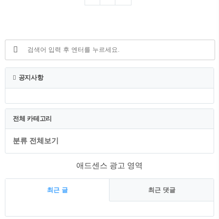
있고 잊을 수 없는 경험을 제공합니다. 나
이로비의 야생동물, 문화와 역사, 모험심
을 펼쳐보시고 나이로비를 반드시 방문해
야 하는 곳으로 만드는 다양한 명소와 숨
겨진 보석들을 통해 멋진 여행을 시작해
보십시오. 1. 야생 동물의 신비 나이로비의
풍부한 생물학적 다양성은 굉장히 매력적
인 요소입니다. 도심에서 바로 가까운 곳
공지사항
에 위치한 세계적으로 유명한 나이로비 국
립공원을 방문해 보시면 어떠한 매력이 있
는지 바로 느낄 수 있을 겁니다. 보호구역
은 방..
전체 카테고리
분류 전체보기
애드센스 광고 영역
최근 글
최근 댓글