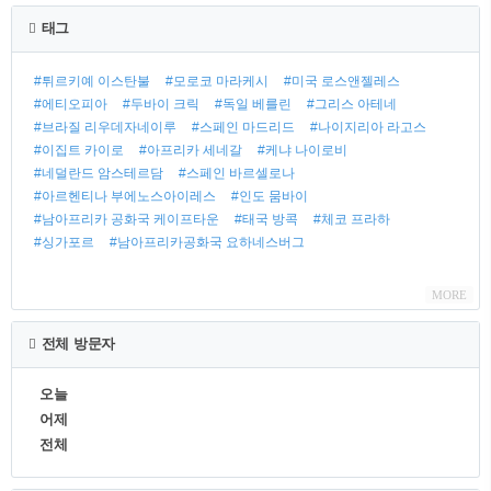
태그
#튀르키예 이스탄불
#모로코 마라케시
#미국 로스앤젤레스
#에티오피아
#두바이 크릭
#독일 베를린
#그리스 아테네
#브라질 리우데자네이루
#스페인 마드리드
#나이지리아 라고스
#이집트 카이로
#아프리카 세네갈
#케냐 나이로비
#네덜란드 암스테르담
#스페인 바르셀로나
#아르헨티나 부에노스아이레스
#인도 뭄바이
#남아프리카 공화국 케이프타운
#태국 방콕
#체코 프라하
#싱가포르
#남아프리카공화국 요하네스버그
MORE
전체 방문자
오늘
어제
전체