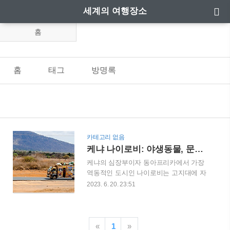
세계의 여행장소
홈
홈
태그
방명록
카테고리 없음
케냐 나이로비: 야생동물, 문화와 역사, 모험심 펼치기
케냐의 심장부이자 동아프리카에서 가장
역동적인 도시인 나이로비는 고지대에 자
리 잡은 나이로비는 도시의 현대성과 풍부
2023. 6. 20. 23:51
한 자연미가 완벽하게 조화된 번영하는 대
도시입니다. 매력적인 야생 동물 보호 구
역에서부터 활기찬 문화유산에 이르기까
지, 나이로비는 모든 여행자들에게 특색
«
1
»