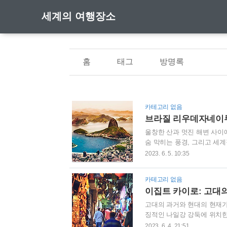
세계의 여행장소
홈
태그
방명록
카테고리 없음
브라질 리우데자네이루
울창한 산과 멋진 해변 사이
숨 막히는 풍경, 그리고 세
사로잡는 여행지입니다. 상
2023. 6. 5. 10:35
그 아름다움에 몰입시키고 
네이루의 경이로움을 발견하기
카테고리 없음
의 유명한 다른 곳과 비교해
이집트 카이로: 고대의
징적인 구원자 예수상을 방문하
고대의 과거와 현대의 현재가
징적인 나일강 강둑에 위치한
입니다. 기자의 경외심을 불
2023. 6. 4. 21:51