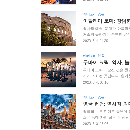
매혹적인 시간 여행을 제공합
견하는 여행에 함께 하겠습니
카테고리 없음
서 가장 상징적인 건축물의 
이탈리아 로마: 장엄한
바로 기자의 피라미드는 완벽
역사와 예술, 문화가 아름답
거슬러 올라가는 풍부한 유산
지 많은 사랑을 받고 있습니
2023. 6. 4. 11:29
혹적인 시간 여행을 제공합니
고 있는 숨겨진 보물들을 발
카테고리 없음
대 로마의 장엄한 유적 로마
두바이 크릭: 역사, 
을 되돌립니다. 한때 검투 
두바이 크릭에 오신 것을 환
하게 조화된 곳입니다. 활기
면서도 풍부한 유산을 포용하
2023. 6. 4. 08:16
한 다우드부터 우뚝 솟은 고
정신을 보여주는 매혹적인 경
카테고리 없음
거슬러 올라가며, 두바이 크
영국 런던: 역사적 의
드나드는 화물의 관문 역할을
영국의 수도 런던은 풍부한 
스 강둑에 자리 잡은 이 상
유명한 랜드마크와 문화 기관
2023. 6. 3. 15:06
객 모두에게 비길 데 없는 경