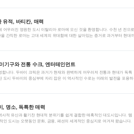
니다. 카이로의 매혹적인 세계를 탐험하고 그 안에 있는 영원한 아름다움을 발
다. 1. 고대 이집트의 화려함 거대 구조물 카이로는 기자의 지구의 고대 세계에
고향입니다. 고대 세계 7대 불가사의인 거대한 건축물들을 감탄하며 바라봅니다
 유적, 바티칸, 매력
한 구조와 이 거대한 구조물들을 둘러싸고 있는 믿기지않는 건축물..
게 어우러진 영원한 도시 이탈리아 로마에 오신 것을 환영합니다. 수천 년 전으
을 간직한 로마는 고대 세계의 위대함에 대한 살아있는 증거로 과거부터 현대
다. 콜로세움의 웅장함에서 바티칸 시국의 정신적 유산에 이르기까지, 로마는 매
다. 활기찬 거리를 걸어보시고 군침 도는 요리에 빠져들며 매 순간마다 기다리
견하십시오. 로마의 영원한 아름다움을 발견하기 위한 모험을 떠나십시오. 1. 고
의 장엄한 유적과 고고학적인 경이로움은 방문객들을 로마 제국의 전성기로 시
놀이기구와 전통 수크, 엔터테인먼트
경기와 웅장한 볼거리를 개최했던 경외감을 불러일으키는 원형 경기..
영합니다. 두바이 크릭은 과거가 현재와 완벽하게 어우러져 전통과 현대가 독특
찬 도시 두바이의 중심부에 자리 잡은 이 역사적인 수로는 미래의 발전을 포용하
는 도시의 매혹적인 이야기를 들려줍니다. 호화로운 요트를 따라 항해하는 우
층 빌딩을 배경으로 대조되는 활기찬 수크까지 두바이 크릭은 도시의 역동적인
험을 제공합니다. 1. 두바이 크릭의 역사 두바이 크릭의 역사는 수세기 전으로
릭은 도시의 발전에 중요한 역할을 해왔습니다. 이 번화한 수로는 한때 두바이를
미, 명소, 독특한 매력
 하는 중요한 무역항이었습니다. 오늘날, 두바이 크릭은 도시의 초..
역사적 유산과 활기찬 현대적 분위기를 쉽게 결합한 매혹적인 대도시입니다. 템
징적인 도시는 오랫동안 문화, 금융, 패션의 세계적인 중심지로 여겨져 왔습니다.
에서부터 다양한 요리 장면과 번화한 시장에 이르기까지, 런던은 현지인과 방
험을 제공합니다. 이번 블로그 글에서는 런던의 역사적 의미, 꼭 가봐야 할 명소,