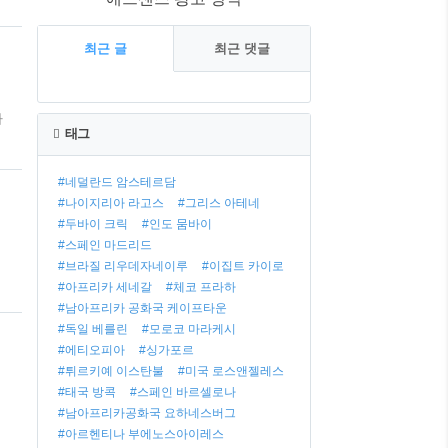
최근 글
최근 댓글
.
로
까
태그
#네덜란드 암스테르담
간
#나이지리아 라고스
#그리스 아테네
#두바이 크릭
#인도 뭄바이
#스페인 마드리드
#브라질 리우데자네이루
#이집트 카이로
아
#아프리카 세네갈
#체코 프라하
#남아프리카 공화국 케이프타운
#독일 베를린
#모로코 마라케시
#에티오피아
#싱가포르
#튀르키예 이스탄불
#미국 로스앤젤레스
#태국 방콕
#스페인 바르셀로나
#남아프리카공화국 요하네스버그
문
#아르헨티나 부에노스아이레스