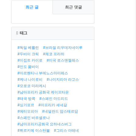
최근 글
최근 댓글
태그
#독일 베를린
#브라질 리우데자네이루
#두바이 크릭
#체코 프라하
#이집트 카이로
#미국 로스앤젤레스
#인도 뭄바이
#아르헨티나 부에노스아이레스
#케냐 나이로비
#나이지리아 라고스
#모로코 마라케시
#남아프리카 공화국 케이프타운
#태국 방콕
#스페인 마드리드
#싱가포르
#아프리카 세네갈
#에티오피아
#네덜란드 암스테르담
#스페인 바르셀로나
#남아프리카공화국 요하네스버그
#튀르키예 이스탄불
#그리스 아테네